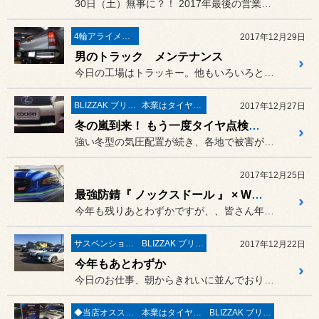
30日（土）無事に？！ 2017年最後の営業を終了させて頂きます。
4輪アライメント調整
2017年12月29日
男のトラック メンテナンス
今日の工場はトラッキー。他もいろいろとありましたが
BLIZZAK ブリザック
本業はタイヤ屋さん('ω')/
2017年12月27日
冬の嵐到来！ もう一度タイヤ点検をお願いします('◇')ゞ
強い冬型の気圧配置が続き、各地で被害が出ていますが、こちら福島県郡...
2017年12月25日
最強防錆『 ノックスドール 』 × WRX STI
今年も残りあとわずかですが、、皆さん年内やり残した事ありませんか？？
サスペンション〔足廻り〕
BLIZZAK ブリザック
2017年12月22日
今年もあとわずか
今日のお仕事、朝からきれいに並んでおります。
◆当店オススメオイル◆
本業はタイヤ屋さん('ω')/
BLIZZAK ブリザック