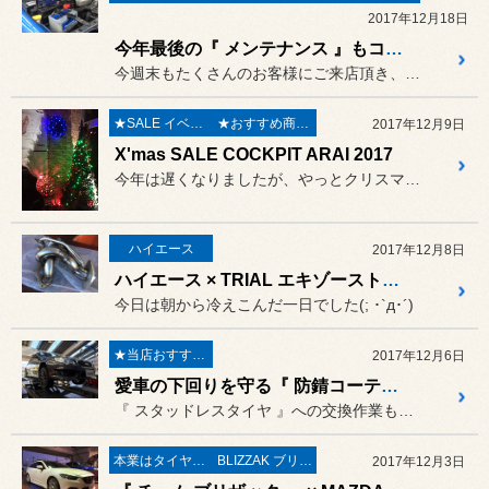
2017年12月18日
今年最後の『 メンテナンス 』もコクピット荒井へ！
今週末もたくさんのお客様にご来店頂き、誠にありがとうございます★☆
★SALE イベント★
★おすすめ商品★
2017年12月9日
X'mas SALE COCKPIT ARAI 2017
今年は遅くなりましたが、やっとクリスマスセール準備完了。
ハイエース
2017年12月8日
ハイエース × TRIAL エキゾーストマニホールド交換 ＆ アライメント調整
今日は朝から冷えこんだ一日でした(; ･`д･´)
★当店おすすめメニュー★
2017年12月6日
愛車の下回りを守る『 防錆コーティング 』冬には必須ですね！
『 スタッドレスタイヤ 』への交換作業もひと段落しつつあるコクピッ...
本業はタイヤ屋さん('ω')/
BLIZZAK ブリザック
2017年12月3日