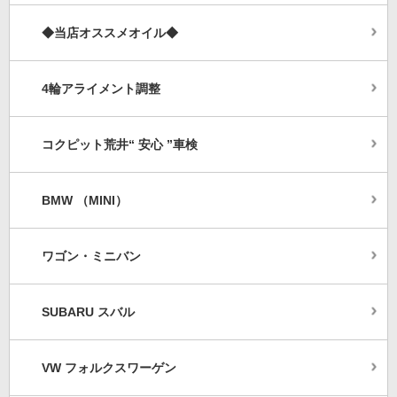
◆当店オススメオイル◆
4輪アライメント調整
コクピット荒井“ 安心 ”車検
BMW （MINI）
ワゴン・ミニバン
SUBARU スバル
VW フォルクスワーゲン