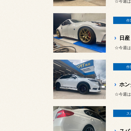
☆今週は
作
日産
☆今週は
作
ホン
☆今週は
ス