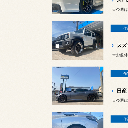
スバ
☆今週は
作
スズ
☆お盆休
作
☆今週は
作