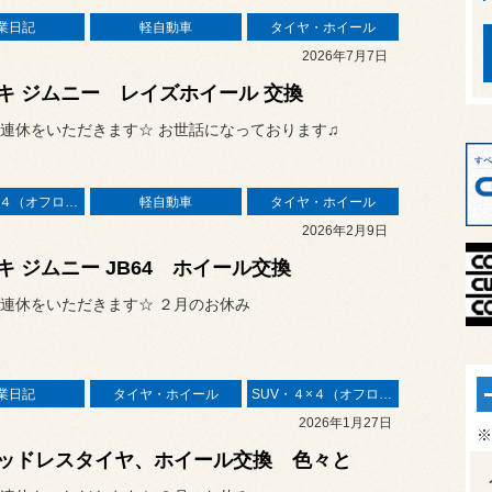
業日記
軽自動車
タイヤ・ホイール
2026年7月7日
キ ジムニー レイズホイール 交換
連休をいただきます☆ お世話になっております♫
SUV・４×４（オフロード）
軽自動車
タイヤ・ホイール
2026年2月9日
キ ジムニー JB64 ホイール交換
連休をいただきます☆ ２月のお休み
業日記
タイヤ・ホイール
SUV・４×４（オフロード）
2026年1月27日
※
ッドレスタイヤ、ホイール交換 色々と