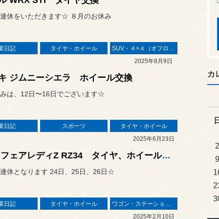
ル WRX STI タイヤ交換
連休をいただきます☆ ８月のお休み
業日記
タイヤ・ホイール
SUV・４×４（オフロード）
2025年8月9日
カ
キ ジムニーシエラ ホイール交換
みは、12日〜16日でございます☆
業日記
スポーツ
タイヤ・ホイール
2025年6月23日
日産 フェアレディZ RZ34 タイヤ、ホイール装着
連休となります 24日、25日、26日☆
1
2
3
業日記
タイヤ・ホイール
ワゴン・ステーションワゴン
2025年2月10日