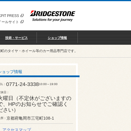
PIT PRESS
イールサイト
技術・サービス
ショップ情報
宅町のタイヤ・ホイール等のカー用品専門店です。
ショップ情報
0771-24-3338
EL
10:00～19:00
定休日
火曜日（不定休がございますの
で、HPのお知らせでご確認く
ださい）
京都府亀岡市三宅町108-1
住所
アクセスマップ