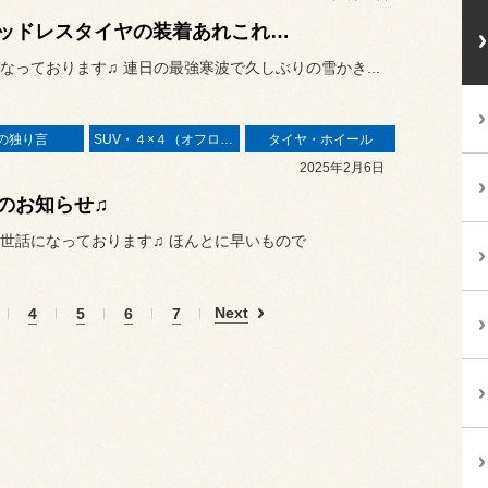
ッドレスタイヤの装着あれこれ…
なっております♫ 連日の最強寒波で久しぶりの雪かき...
の独り言
SUV・４×４（オフロード）
タイヤ・ホイール
2025年2月6日
のお知らせ♫
世話になっております♫ ほんとに早いもので
Next
4
5
6
7