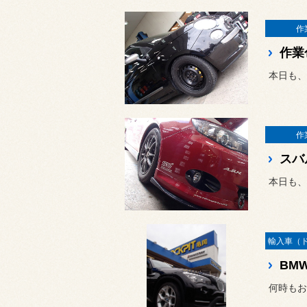
作
作業
本日も、
作
スバ
本日も、
BMW
何時もお