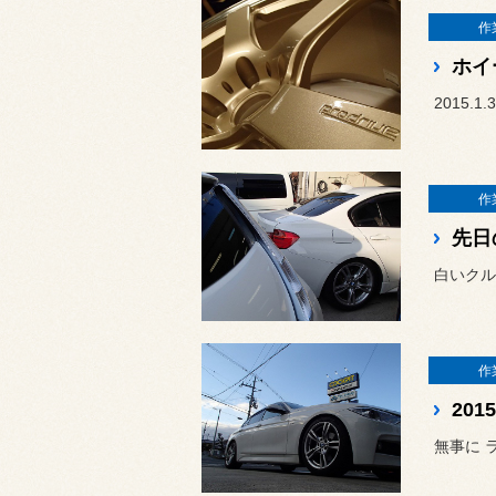
作
ホイ
2015.1.3
作
先日
白いクル
作
201
無事に 