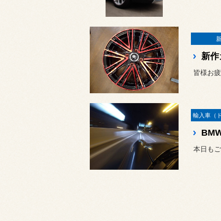
新作
皆様お疲
BM
本日もご