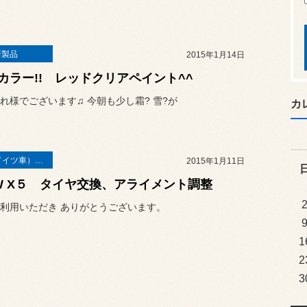
新製品
2015年1月14日
カラー!! レッドクリアペイント^^
れ様でございます♫ 今朝も少し霜? 雪?が
カ
輸入車（ドイツ車）の作業
2015年1月11日
W X５ タイヤ交換、アライメント調整
利用いただき ありがとうございます。
1
2
3