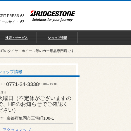
PIT PRESS
イールサイト
技術・サービス
ショップ情報
宅町のタイヤ・ホイール等のカー用品専門店です。
ショップ情報
0771-24-3338
EL
10:00～19:00
定休日
火曜日（不定休がございますの
で、HPのお知らせでご確認く
ださい）
京都府亀岡市三宅町108-1
住所
アクセスマップ