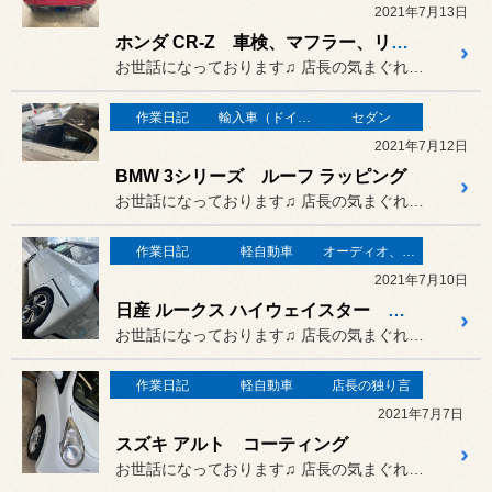
2021年7月13日
ホンダ CR-Z 車検、マフラー、リヤディフューザー などなど
お世話になっております♫ 店長の気まぐれすぎる日記でござい...
作業日記
輸入車（ドイツ車）の作業
セダン
2021年7月12日
BMW 3シリーズ ルーフ ラッピング
お世話になっております♫ 店長の気まぐれすぎる日記でござい...
作業日記
軽自動車
オーディオ、カーナビ、モニター の取り付け
2021年7月10日
日産 ルークス ハイウェイスター スピーカー 取付
お世話になっております♫ 店長の気まぐれすぎる日記でござい...
作業日記
軽自動車
店長の独り言
2021年7月7日
スズキ アルト コーティング
お世話になっております♫ 店長の気まぐれすぎる日記でござい...