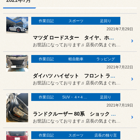
2021年7月
作業日記
スポーツ
足回り
2021年7月29日
マツダ ロードスター タイヤ、ホイール、足回り 交換
お世話になっております♫ 店長の気まぐれすぎる日記でござい...
作業日記
軽自動車
ラッピング
2021年7月22日
ダイハツ ハイゼット フロント ラッピング
お世話になっております♫ 店長の気まぐれすぎる日記でござい...
作業日記
SUV・４×４（オフロード）
足回り
2021年7月19日
ランドクルーザー 80系 ショック 足回り 交換 KONI
お世話になっております♫ 店長の気まぐれすぎる日記でござい...
作業日記
スポーツ
店長の独り言