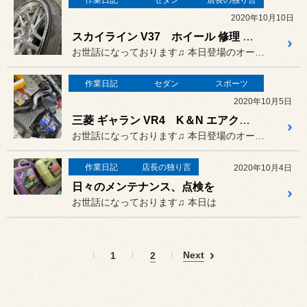
作業日記
セダン
店長の独り言
2020年10月10日
スカイライン V37 ホイール 修理 リペア
お世話になっております♫ 本日登場のオーナーさまは…
作業日記
セダン
スポーツ
2020年10月5日
三菱 ギャラン VR4 K＆N エアクリーナー 取り付け
お世話になっております♫ 本日登場のオーナーさまは…
作業日記
店長の独り言
2020年10月4日
日々のメンテナンス、点検を
お世話になっております♫ 本日は
Next
1
2