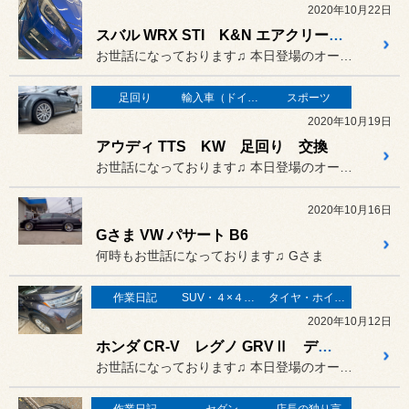
2020年10月22日
スバル WRX STI K&N エアクリーナー 取り付け
お世話になっております♫ 本日登場のオーナーさまは…
足回り
輸入車（ドイツ車）の作業
スポーツ
2020年10月19日
アウディ TTS KW 足回り 交換
お世話になっております♫ 本日登場のオーナーさまは…
2020年10月16日
Gさま VW パサート B6
何時もお世話になっております♫ Gさま
作業日記
SUV・４×４（オフロード）
タイヤ・ホイール
2020年10月12日
ホンダ CR-V レグノ GRVⅡ データシステム TVナビキット 取り付け
お世話になっております♫ 本日登場のオーナーさまは…