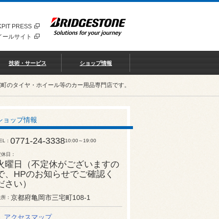
PIT PRESS
イールサイト
技術・サービス
ショップ情報
宅町のタイヤ・ホイール等のカー用品専門店です。
ショップ情報
0771-24-3338
EL
10:00～19:00
定休日
火曜日（不定休がございますの
で、HPのお知らせでご確認く
ださい）
京都府亀岡市三宅町108-1
住所
アクセスマップ