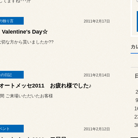
てますね･･･汗
の独り言
2011年2月17日
 Valentine's Day☆
大切な方から貰いましたか??
カ
去の日記
2011年2月14日
オートメッセ2011 お疲れ様でした♪
間 ご来場いただいたお客様
1
2
3
ベント
2011年2月12日