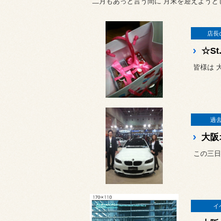
二月もあっと言う間に 月末を迎えようとし
店長
☆St.
皆様は 
過
大阪
この三日
イ