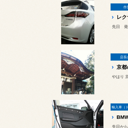
作
レク
先日 発
店長
京都
やはり 
BM
先日から