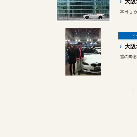
大阪
本日も 
イ
大阪
雪の降る