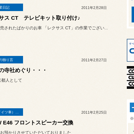
業日記
2011年2月28日
サス CT テレビキット取り付け♪
売されたばかりのお車 「レクサス CT」の作業でござい...
の独り言
2011年2月27日
の寺社めぐり・・・
京都人として
輸入車（ドイツ車）の作業
2011年2月25日
※
W E46 フロントスピーカー交換
お預かりさせていただいておりました