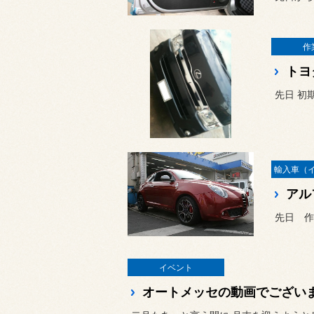
作
トヨ
先日 初
アル
先日 作
イベント
オートメッセの動画でござい