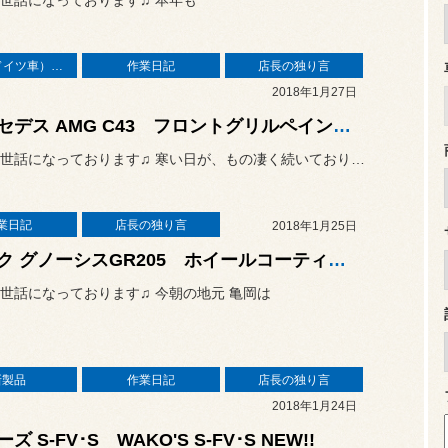
世話になっております♫ 本年も
輸入車（ドイツ車）の作業
作業日記
店長の独り言
2018年1月27日
メルセデス AMG C43 フロントグリルペイント＆クリスタル装着♫
何時もお世話になっております♫ 寒い日が、もの凄く続いておりますが
業日記
店長の独り言
2018年1月25日
ワーク グノーシスGR205 ホイールコーティング♫
世話になっております♫ 今朝の地元 亀岡は
新製品
作業日記
店長の独り言
2018年1月24日
ズ S-FV･S WAKO'S S-FV･S NEW!!