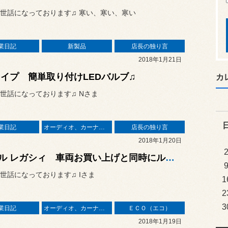
世話になっております♫ 寒い、寒い、寒い
業日記
新製品
店長の独り言
2018年1月21日
タイプ 簡単取り付けLEDバルブ♫
カ
世話になっております♫ Nさま
業日記
オーディオ、カーナビ、モニター の取り付け
店長の独り言
2018年1月20日
スバル レガシィ 車両お買い上げと同時にルーフラッピング、ドライブレコーダーなど
世話になっております♫ Iさま
1
2
3
業日記
オーディオ、カーナビ、モニター の取り付け
ＥＣＯ（エコ）
2018年1月19日