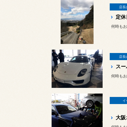
店長
定休
何時もお
店長
スー
何時もお
イ