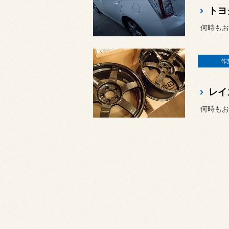
トヨ
何時もお
作
何時もお