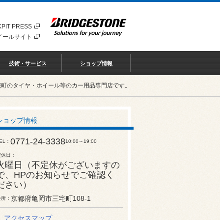
PIT PRESS
イールサイト
技術・サービス
ショップ情報
宅町のタイヤ・ホイール等のカー用品専門店です。
ショップ情報
0771-24-3338
EL
10:00～19:00
定休日
火曜日（不定休がございますの
で、HPのお知らせでご確認く
ださい）
京都府亀岡市三宅町108-1
住所
アクセスマップ