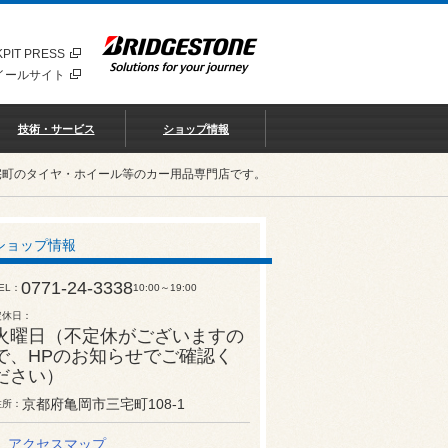
PIT PRESS
イールサイト
技術・サービス
ショップ情報
宅町のタイヤ・ホイール等のカー用品専門店です。
ショップ情報
0771-24-3338
EL
10:00～19:00
定休日
火曜日（不定休がございますの
で、HPのお知らせでご確認く
ださい）
京都府亀岡市三宅町108-1
住所
アクセスマップ