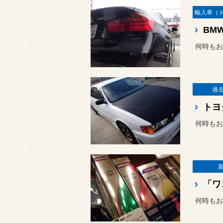
何時もお
過
何時もお
何時もお