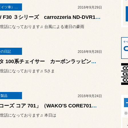
輸入車（ドイツ車）の作業
2016年9月29日
BMW F30 ３シリーズ carrozzeria ND-DVR10 インストール♫
世話になっております♫ 台風による連日の豪雨
去の日記
2016年9月28日
トヨタ 100系チェイサー カーボンラッピング＆ペイント♫
世話になっております♫ Sさま
新製品
2016年9月24日
「ワコーズ コア 701」（WAKO'S CORE701）入荷でございます♫
※
世話になっております♫ 本日は