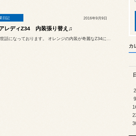
業日記
2016年9月9日
アレディZ34 内装張り替え♫
何時もお世話になっております。 オレンジの内装が奇麗なZ34にお...
カ
1
2
3