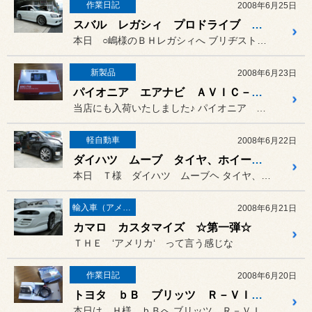
作業日記
2008年6月25日
スバル レガシィ プロドライブ 取り付け♪
本日 ○嶋様のＢＨレガシィへ ブリヂストン オリヂナルホイール
新製品
2008年6月23日
パイオニア エアナビ ＡＶＩＣ－Ｔ１０
当店にも入荷いたしました♪ パイオニア エアナビ！！
軽自動車
2008年6月22日
ダイハツ ムーブ タイヤ、ホイール、足回り取り付け
本日 Ｔ様 ダイハツ ムーブヘ タイヤ、ホイール、足回りの取り付...
輸入車（アメリカ車）の作業
2008年6月21日
カマロ カスタマイズ ☆第一弾☆
ＴＨＥ ‘アメリカ‘ って言う感じな
作業日記
2008年6月20日
トヨタ ｂＢ ブリッツ Ｒ－ＶＩＴ ｉ－ｃｏｌｏｒ 取り付け
本日は Ｈ様 ｂＢへ ブリッツ Ｒ－ＶＩＴ ｉ－ｃｏｌ...