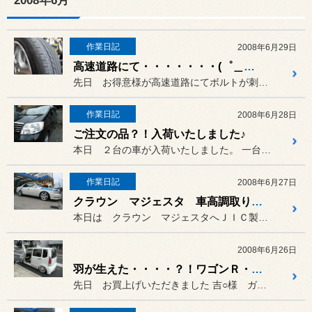
2008年6月
作業日記
2008年6月29日
高速道路にて・・・・・・・(゜＿゜i)タラー・・・
先日 お得意様が高速道路にてボルトが刺さったと・・・
作業日記
2008年6月28日
ご注文の品？！入荷いたしました♪
本日 ２台の車が入荷いたしました。 一台は、○本様アルファード
作業日記
2008年6月27日
クラウン マジェスタ 車高調取り付け♪などなど・・・
本日は クラウン マジェスタへＪＩＣ製 車高調の
2008年6月26日
羽が生えた・・・・？！ワゴンＲ・・・
先日 お買上げいただきました 吉○様 ガルウイングキット！