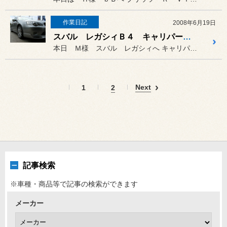
作業日記
2008年6月19日
スバル レガシィＢ４ キャリパー＆ローター交換
本日 Ｍ様 スバル レガシィへ キャリパ－、ロ－ター、パッドの交...
Next
1
2
記事検索
※車種・商品等で記事の検索ができます
メーカー