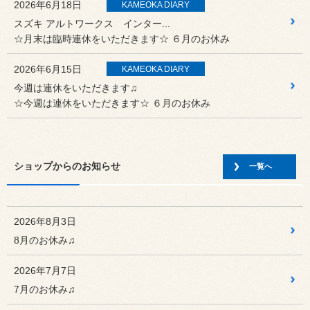
2026年6月18日
KAMEOKA DIARY
スズキ アルトワークス インター...
☆月末は臨時連休をいただきます☆ ６月のお休み
2026年6月15日
KAMEOKA DIARY
今週は連休をいただきます♫
☆今週は連休をいただきます☆ ６月のお休み
2026年5月19日
KAMEOKA DIARY
スバル レヴォーグ STIスポーツ
ショップからのお知らせ
☆今週は連休をいただきます☆ ６月のお休み
一覧へ
2026年5月3日
KAMEOKA DIARY
ゴールデンウィーク連休をいただき...
2026年8月3日
☆ゴールデンウィーク連休をいただきます☆
8月のお休み♫
2026年4月26日
KAMEOKA DIARY
2026年7月7日
ホンダ シビック タイプR FL5
7月のお休み♫
☆来週は連休をいただきます☆ GWのお休み ２〜６日