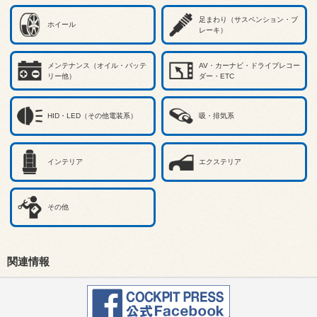
足まわり（サスペンション・ブ
ホイール
レーキ）
メンテナンス（オイル・バッテ
AV・カーナビ・ドライブレコー
リー他）
ダー・ETC
HID・LED（その他電装系）
吸・排気系
インテリア
エクステリア
その他
関連情報