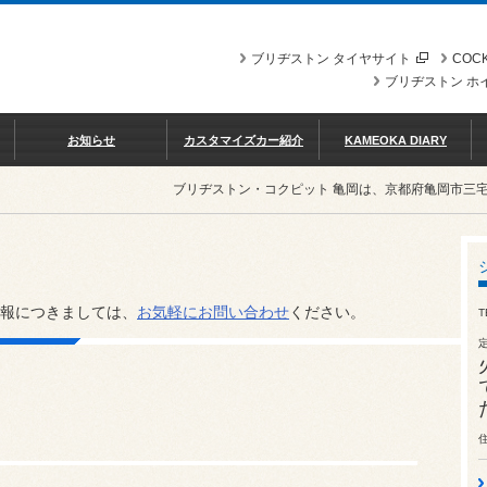
ブリヂストン タイヤサイト
COCK
ブリヂストン ホ
お知らせ
カスタマイズカー紹介
KAMEOKA DIARY
ブリヂストン・コクピット 亀岡は、京都府亀岡市三
報につきましては、
お気軽にお問い合わせ
ください。
T