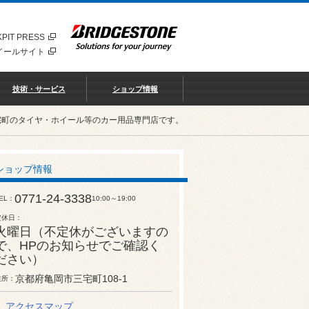
PIT PRESS
イールサイト
技術・サービス
ショップ情報
宅町のタイヤ・ホイール等のカー用品専門店です。
ショップ情報
0771-24-3338
EL
10:00～19:00
定休日
火曜日（不定休がございますの
で、HPのお知らせでご確認く
ださい）
京都府亀岡市三宅町108-1
住所
アクセスマップ