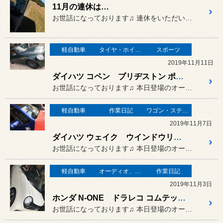
11月の連休は…
お世話になっております♫ 連休をいただいておりました
軽自動車
タイヤ・ホイール
スポーツ
2019年11月11日
ダイハツ コペン ブリヂストン ポテンザ アドレナリン RE003 取り付け
お世話になっております♫ 本日登場のオーナーさまは…
軽自動車
作業日記
ワゴン・ステーションワゴン
2019年11月7日
ダイハツ ウェイク ウインドウリペア
お世話になっております♫ 本日登場のオーナーさまは…
軽自動車
オーディオ、カーナビ、モニター の取り付け
作業日記
2019年11月3日
ホンダ N-ONE ドラレコ コムテック ZDR026 取り付け♫
お世話になっております♫ 本日登場のオーナーさまは…