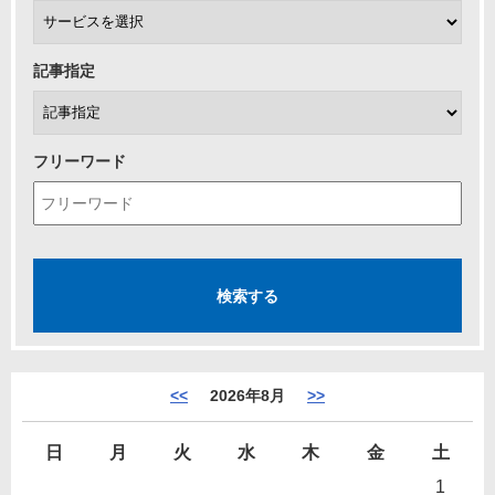
記事指定
フリーワード
<<
2026年8月
>>
日
月
火
水
木
金
土
1