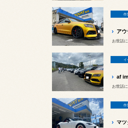
作
アウ
お世話に
イ
af
お世話に
作