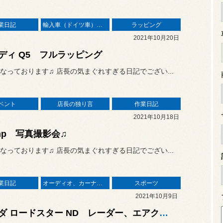
業日記
輸入車（ドイツ車）の作業
ラッピング
2021年10月20日
ディ Q5 フルラッピング
なっております♫ 店長の気まぐれすぎる日記でござい...
ベント
店長の独り言
作業日記
2021年10月18日
 imp 写真撮影会♫
なっております♫ 店長の気まぐれすぎる日記でござい...
業日記
オーディオ、カーナビ、モニター の取り付け
スポーツ
2021年10月9日
マツダ ロードスター ND レーダー、エアクリーナー 交換