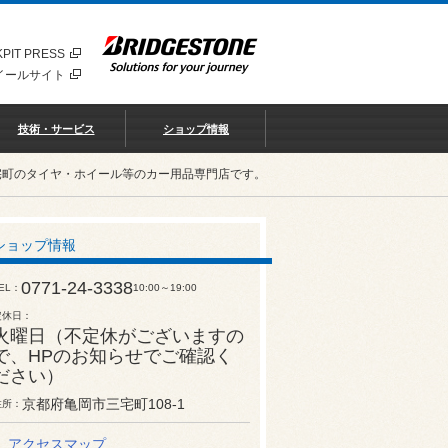
PIT PRESS
イールサイト
技術・サービス
ショップ情報
宅町のタイヤ・ホイール等のカー用品専門店です。
ショップ情報
0771-24-3338
EL
10:00～19:00
定休日
火曜日（不定休がございますの
で、HPのお知らせでご確認く
ださい）
京都府亀岡市三宅町108-1
住所
アクセスマップ