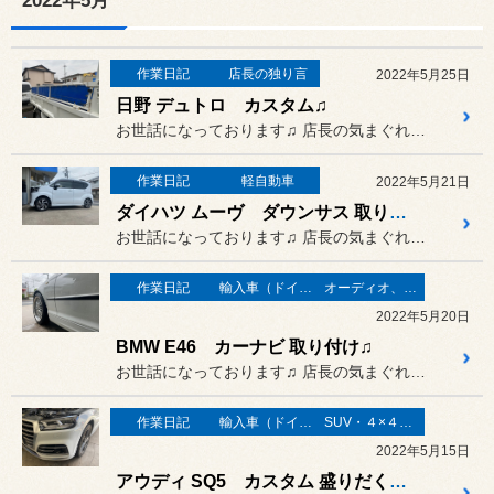
2022年5月
作業日記
店長の独り言
2022年5月25日
日野 デュトロ カスタム♫
お世話になっております♫ 店長の気まぐれすぎるぐらいすぎる...
作業日記
軽自動車
2022年5月21日
ダイハツ ムーヴ ダウンサス 取り付け
お世話になっております♫ 店長の気まぐれすぎるぐらいすぎる...
作業日記
輸入車（ドイツ車）の作業
オーディオ、カーナビ、モニター の取り付け
2022年5月20日
BMW E46 カーナビ 取り付け♫
お世話になっております♫ 店長の気まぐれすぎるぐらいすぎる...
作業日記
輸入車（ドイツ車）の作業
SUV・４×４（オフロード）
2022年5月15日
アウディ SQ5 カスタム 盛りだくさん♫