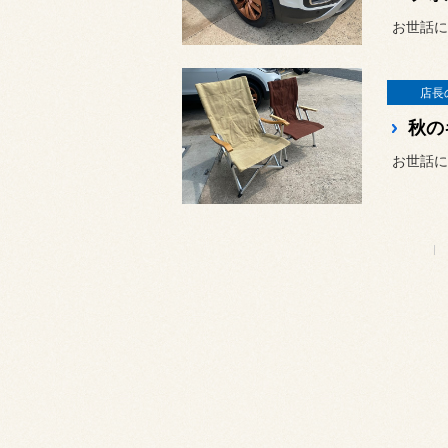
お世話に
店長
秋の
お世話に