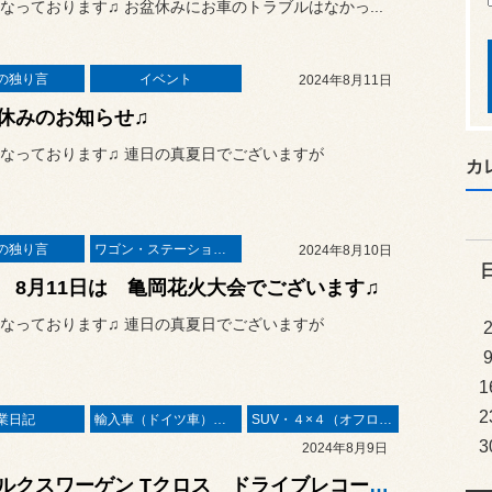
なっております♫ お盆休みにお車のトラブルはなかっ...
の独り言
イベント
2024年8月11日
休みのお知らせ♫
なっております♫ 連日の真夏日でございますが
カ
の独り言
ワゴン・ステーションワゴン
2024年8月10日
 8月11日は 亀岡花火大会でございます♫
なっております♫ 連日の真夏日でございますが
1
2
業日記
輸入車（ドイツ車）の作業
SUV・４×４（オフロード）
3
2024年8月9日
フォルクスワーゲン Tクロス ドライブレコーダー 取付