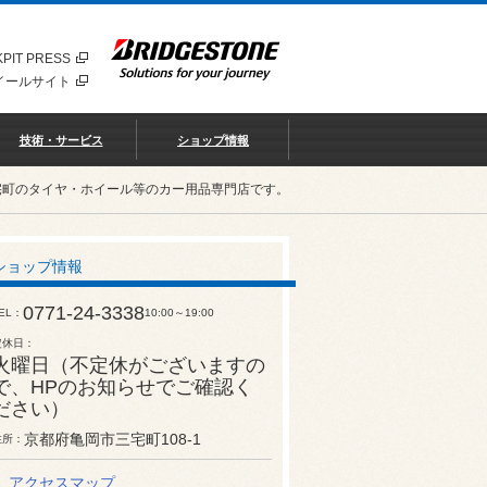
PIT PRESS
イールサイト
技術・サービス
ショップ情報
宅町のタイヤ・ホイール等のカー用品専門店です。
ショップ情報
0771-24-3338
EL
10:00～19:00
定休日
火曜日（不定休がございますの
で、HPのお知らせでご確認く
ださい）
京都府亀岡市三宅町108-1
住所
アクセスマップ