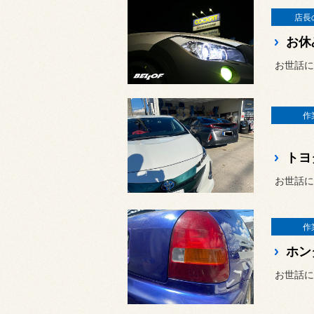
店長
お休
お世話に
作
トヨ
お世話に
作
ホン
お世話に