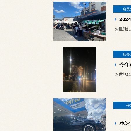
店長
20
お世話に
店長
今年
お世話に
作
ホン