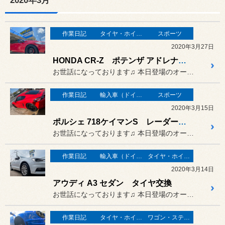
2020年3月
作業日記
タイヤ・ホイール
スポーツ
2020年3月27日
HONDA CR-Z ポテンザ アドレナリン RE004 交換
お世話になっております♫ 本日登場のオーナーさまは…
作業日記
輸入車（ドイツ車）の作業
スポーツ
2020年3月15日
ポルシェ 718ケイマンS レーダー ドラレコ レカロシート 取り付け
お世話になっております♫ 本日登場のオーナーさまは…
作業日記
輸入車（ドイツ車）の作業
タイヤ・ホイール
2020年3月14日
アウディ A3 セダン タイヤ交換
お世話になっております♫ 本日登場のオーナーさまは…
作業日記
タイヤ・ホイール
ワゴン・ステーションワゴン