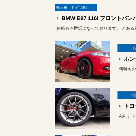
輸入車（ドイツ車）の作業
BMW E87 116i フロントバ
何時もお世話になっております。 とある
作
ホン
何時もお
作
トヨ
Aさま 