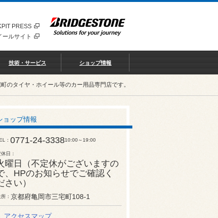
PIT PRESS
イールサイト
技術・サービス
ショップ情報
宅町のタイヤ・ホイール等のカー用品専門店です。
ショップ情報
0771-24-3338
EL
10:00～19:00
定休日
火曜日（不定休がございますの
で、HPのお知らせでご確認く
ださい）
京都府亀岡市三宅町108-1
住所
アクセスマップ