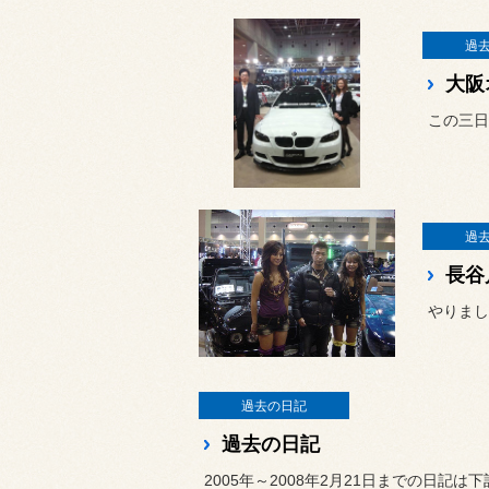
過
大阪
この三日
過
長谷
やりまし
過去の日記
過去の日記
2005年～2008年2月21日までの日記は下