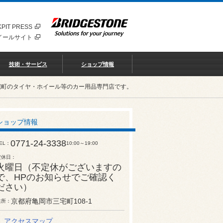
PIT PRESS
イールサイト
技術・サービス
ショップ情報
宅町のタイヤ・ホイール等のカー用品専門店です。
ショップ情報
0771-24-3338
EL
10:00～19:00
定休日
火曜日（不定休がございますの
で、HPのお知らせでご確認く
ださい）
京都府亀岡市三宅町108-1
住所
アクセスマップ