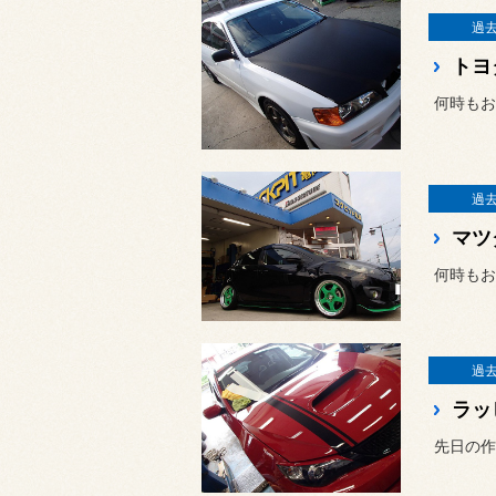
過
何時もお
過
何時もお
過
ラッ
先日の作