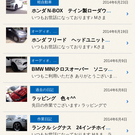
軽自動車
2014年6月23日
ホンダ N-BOX テイン製ローダウンスプリングの交換でございます♪
いつもお世話になっております♪ Mさま
オーディオ、カーナビ、モニター の取り付け
2014年6月19日
ホンダ フリード ヘッドユニット取付♪
いつもお世話になっております♪ Kさま
オーディオ、カーナビ、モニター の取り付け
2014年6月9日
BMW MINIクロスオーバー ソニックデザイン取付♪
いつもご利用いただき ありがとうございます♪
過去の日記
2014年6月8日
ラッピング 色々^^
先日の作業でございます♪ ラッピングで
作業日記
2014年6月4日
ランクル シグナス 24インチホイール取り付け♪
いつもお世話になっております Hさま ランドクルーザー シグナス