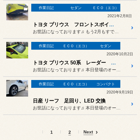
作業日記
セダン
ＥＣＯ（エコ）
2021年2月8日
トヨタ プリウス フロントスポイラー 装着
お世話になっております♫ もう2月もすでに…ですね〜汗
作業日記
ＥＣＯ（エコ）
セダン
2020年10月2日
トヨタ プリウス 50系 レーダー ルーフラッピング
お世話になっております♫ 本日登場のオーナーさまは…
作業日記
ＥＣＯ（エコ）
コンパクト
2020年9月19日
日産 リーフ 足回り、LED 交換
お世話になっております♫ 本日登場のオーナーさまは…
Next
1
2