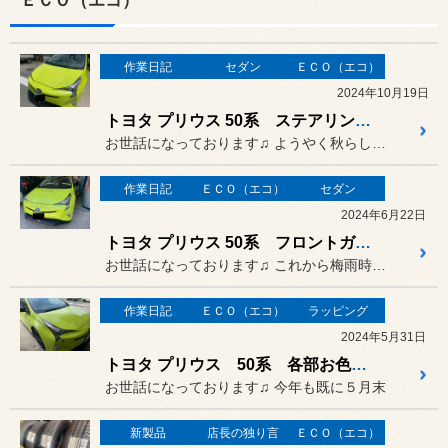
ＥＣＯ（エコ）
作業日記
セダン
ＥＣＯ（エコ）
2024年10月19日
トヨタ プリウス 50系 ステアリング交換
お世話になっております♫ ようやく秋らしくなってきましたが
作業日記
ＥＣＯ（エコ）
セダン
2024年6月22日
トヨタ プリウス 50系 フロントガラス 交換
お世話になっております♫ これから梅雨時期となりますので
作業日記
ＥＣＯ（エコ）
ラッピング
2024年5月31日
トヨタ プリウス 50系 各部お色直し
お世話になっております♫ 今年も既に５月末
新製品
店長の独り言
ＥＣＯ（エコ）