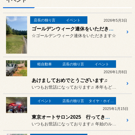
イベント
店長の独り言
イベント
2026年5月3日
ゴールデンウィーク連休をいただきます♫
☆ゴールデンウィーク連休をいただきます☆
軽自動車
店長の独り言
イベント
2026年1月8日
あけましておめでとうございます♫
いつもお世話になっております♫ 本年もどうぞよろしくお願いいたし...
イベント
店長の独り言
タイヤ・ホイール
2025年1月15日
東京オートサロン2025 行ってきました＝＝＝＝＝３
いつもお世話になっております♫ 年始のルーティンと言えば