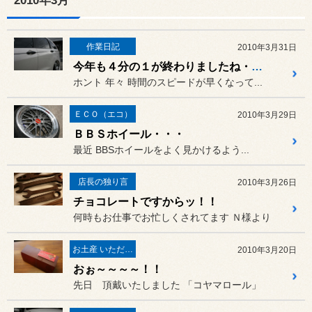
2010年3月
作業日記
2010年3月31日
今年も４分の１が終わりましたね・・・
ホント 年々 時間のスピードが早くなって...
ＥＣＯ（エコ）
2010年3月29日
ＢＢＳホイール・・・
最近 BBSホイールをよく見かけるよう...
店長の独り言
2010年3月26日
チョコレートですからッ！！
何時もお仕事でお忙しくされてます Ｎ様より
お土産 いただきました♪
2010年3月20日
おぉ～～～～！！
先日 頂戴いたしました 「コヤマロール」