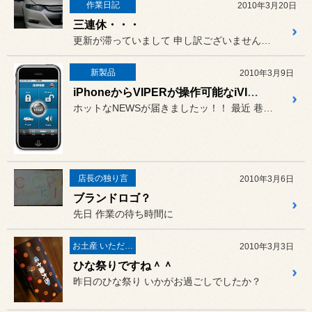
作業日記
2010年3月20日
三連休・・・
更新が滞っていまして 申し訳ございません･･･
新製品
2010年3月9日
iPhoneからVIPERが操作可能なiVIPERが発売されます♪
ホットなNEWSが届きましたッ！！ 最近 巷で人気が出てきてます
店長の独り言
2010年3月6日
ブランドロゴ？
先日 作業の待ち時間に
お土産 いただきました♪
2010年3月3日
ひな祭りですね＾＾
昨日のひな祭り いかがお過ごしでしたか？