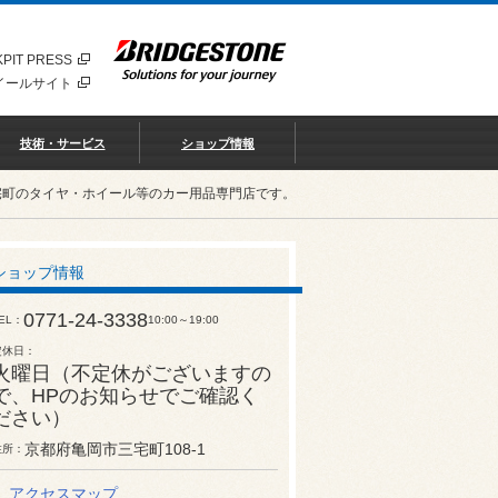
PIT PRESS
イールサイト
技術・サービス
ショップ情報
宅町のタイヤ・ホイール等のカー用品専門店です。
ショップ情報
0771-24-3338
EL
10:00～19:00
定休日
火曜日（不定休がございますの
で、HPのお知らせでご確認く
ださい）
京都府亀岡市三宅町108-1
住所
アクセスマップ