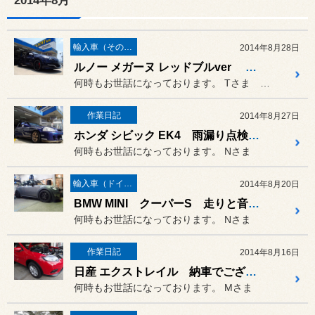
2014年8月
輸入車（その他）の作業
2014年8月28日
ルノー メガーヌ レッドブルver ポテンザS001取り付け!!
何時もお世話になっております。 Tさま ルノー メガーヌスポーツ...
作業日記
2014年8月27日
ホンダ シビック EK4 雨漏り点検など
何時もお世話になっております。 Nさま
輸入車（ドイツ車）の作業
2014年8月20日
BMW MINI クーパーS 走りと音のカスタマイズ!!
何時もお世話になっております。 Nさま
作業日記
2014年8月16日
日産 エクストレイル 納車でございます^^
何時もお世話になっております。 Mさま