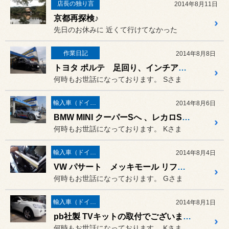
店長の独り言
2014年8月11日
京都再探検♪
先日のお休みに 近くて行けてなかった
作業日記
2014年8月8日
トヨタ ポルテ 足回り、インチアップのカスタムでございます♪
何時もお世話になっております。 Sさま
輸入車（ドイツ車）の作業
2014年8月6日
BMW MINI クーパーSへ 、レカロSR-7の取付♪
何時もお世話になっております。 Kさま
輸入車（ドイツ車）の作業
2014年8月4日
VW パサート メッキモール リフレッシュ!!
何時もお世話になっております。 Gさま
輸入車（ドイツ車）の作業
2014年8月1日
pb社製 TVキットの取付でございます♪
何時もお世話になっております。 Kさま