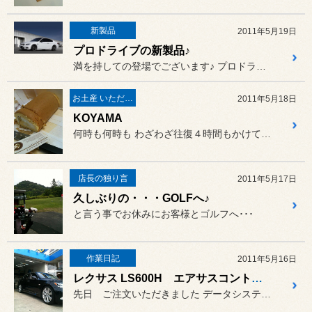
新製品
2011年5月19日
プロドライブの新製品♪
満を持しての登場でございます♪ プロドライブの新作
お土産 いただきました♪
2011年5月18日
KOYAMA
何時も何時も わざわざ往復４時間もかけて行って...
店長の独り言
2011年5月17日
久しぶりの・・・GOLFへ♪
と言う事でお休みにお客様とゴルフへ･･･
作業日記
2011年5月16日
レクサス LS600H エアサスコントローラー取り付け♪
先日 ご注文いただきました データシステム エアサスコントロ...