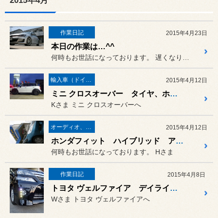
2015年4月
作業日記
2015年4月23日
本日の作業は…^^
何時もお世話になっております。 遅くなりましたが
輸入車（ドイツ車）の作業
2015年4月12日
ミニ クロスオーバー タイヤ、ホイール交換♫
Kさま ミニ クロスオーバーへ
オーディオ、カーナビ、モニター の取り付け
2015年4月12日
ホンダフィット ハイブリッド アルパイン製スピーカーの取り付けです♫
何時もお世話になっております。 Hさま
作業日記
2015年4月8日
トヨタ ヴェルファイア デイライトLED取り付け♫
Wさま トヨタ ヴェルファイアへ