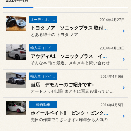
2014年4月
オーディオ、カーナビ、モニター の取り付け
2014年4月27日
トヨタ ノア ソニックプラス 取付でございます♪
とある紳士の トヨタ ノア
輸入車（ドイツ車）の作業
2014年4月13日
アウディA1 ソニックプラス インストールでございます♪
そんな本日は 最近、メキメキと問い合わせが増え...
輸入車（ドイツ車）の作業
2014年4月9日
当店 デモカーのご紹介です♪
オートメッセ以降 まともに写真も撮っていなかったの...
軽自動車
2014年4月5日
ホイールペイト!! ピンク・ピンク・ピンク!!
先日の作業でございます♪ 昨年から人気の