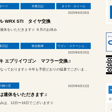
ポーツ
作業日記
タイヤ・ホイール
2025年8月26日
ル WRX STI タイヤ交換
連休をいただきます☆ ８月のお休み
業日記
軽自動車
ワゴン・ステーションワゴン
2025年8月25日
キ エブリイワゴン マフラー交換♫
なっております♫ 今年も予想どおりの猛暑でございま...
の独り言
2025年8月12日
は連休をいただきます♫
※
みは、12日〜16日でございます☆