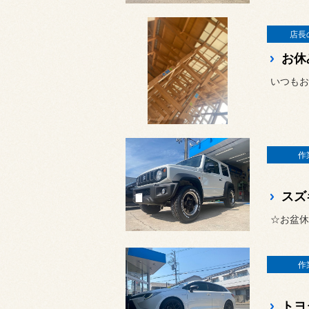
店長
お休
作
スズ
☆お盆休
作
トヨ