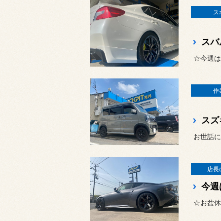
ス
スバ
☆今週は
作
スズ
お世話に
店長
今週
☆お盆休