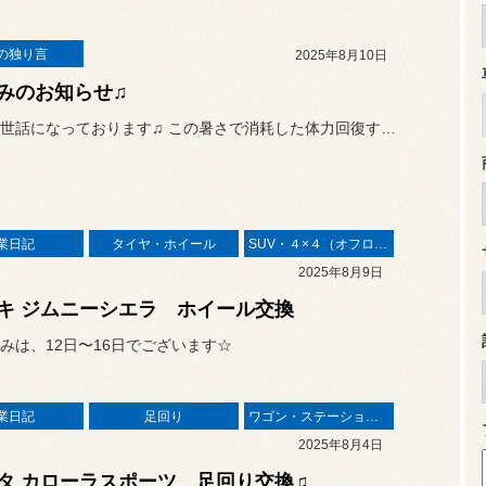
の独り言
2025年8月10日
みのお知らせ♫
いつもお世話になっております♫ この暑さで消耗した体力回復する為...
業日記
タイヤ・ホイール
SUV・４×４（オフロード）
2025年8月9日
キ ジムニーシエラ ホイール交換
みは、12日〜16日でございます☆
業日記
足回り
ワゴン・ステーションワゴン
2025年8月4日
タ カローラスポーツ 足回り交換♫