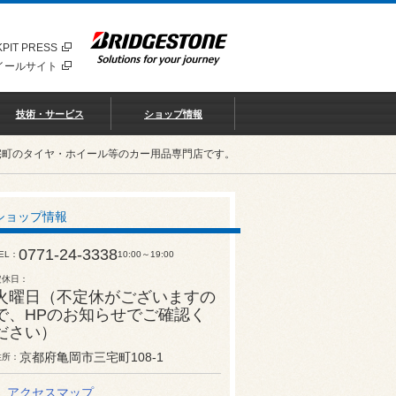
PIT PRESS
イールサイト
技術・サービス
ショップ情報
宅町のタイヤ・ホイール等のカー用品専門店です。
ショップ情報
0771-24-3338
EL
10:00～19:00
定休日
火曜日（不定休がございますの
で、HPのお知らせでご確認く
ださい）
京都府亀岡市三宅町108-1
住所
アクセスマップ