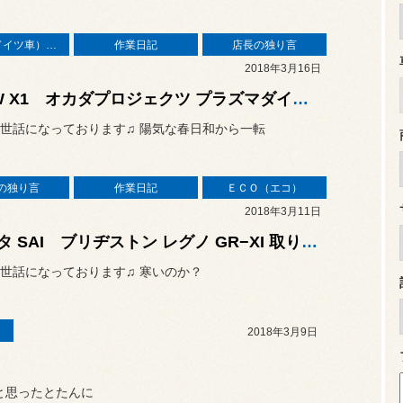
輸入車（ドイツ車）の作業
作業日記
店長の独り言
2018年3月16日
BMW X1 オカダプロジェクツ プラズマダイレクト＆プラグ 取り付け
世話になっております♫ 陽気な春日和から一転
の独り言
作業日記
ＥＣＯ（エコ）
2018年3月11日
トヨタ SAI ブリヂストン レグノ GR−XI 取り付け♫
世話になっております♫ 寒いのか？
2018年3月9日
と思ったとたんに