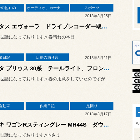
輸入車（その他）の作業
オーディオ、カーナビ、モニター の取り付け
スポーツ
2018年3月25日
ロータス エヴォーラ ドライブレコーダー取り付け♫
世話になっております♫ 春晴れの本日
業日記
店長の独り言
2018年3月21日
トヨタ プリウス 30系 テールライト、フロントスポイラー取り付け♫
世話になっております♫ 春の用意をしていたのですが
自動車
作業日記
足回り
2018年3月17日
※
スズキ ワゴンRスティングレー MH44S ダウンサス取り付け♫
世話になっております♫ Nさま