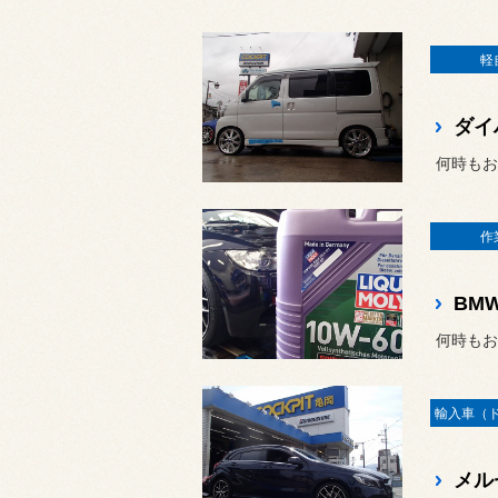
軽
作
BM
何時もお