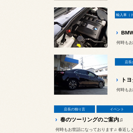
何時もお
店長
何時もお
店長の独り言
イベント
春のツーリングのご案内♫
何時もお世話になっております♫ 春近し