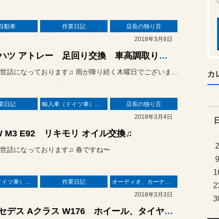
自動車
作業日記
店長の独り言
2018年3月8日
ダイハツ アトレー 足回り交換 車高調取り付け
何時もお世話になっております♫ 雨が降り続く木曜日でございますが
カ
業日記
輸入車（ドイツ車）の作業
店長の独り言
2018年3月4日
W M3 E92 リキモリ オイル交換♫
世話になっております♫ 春ですね〜
1
輸入車（ドイツ車）の作業
作業日記
オーディオ、カーナビ、モニター の取り付け
2
2018年3月3日
3
メルセデス Aクラス W176 ホイール、タイヤ、レーダー お取り付け♫