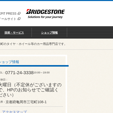
PIT PRESS
イールサイト
技術・サービス
ショップ情報
宅町のタイヤ・ホイール等のカー用品専門店です。
ショップ情報
0771-24-3338
EL
10:00～19:00
定休日
火曜日（不定休がございますの
で、HPのお知らせでご確認く
ださい）
京都府亀岡市三宅町108-1
住所
アクセスマップ