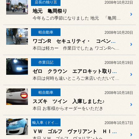
店長の独り言
2008年10月22日
地元 亀岡祭り
今年もこの季節になりました 地元 「亀岡祭り」
軽自動車
2008年10月20日
ワゴンR セキュリティ・ コペン DVDデッキ取り付け
本日は軽カー 作業日でしたぁ ワゴンRへセキュリティの取り付け
作業日記
2008年10月19日
ゼロ クラウン エアロキット取り付け＆HID 取り付け
本日は何時も遠いところご来店いただいております
軽自動車
2008年10月18日
スズキ ツイン 入庫しました♪
本日 お客様からオーダーをいただき
輸入車（ドイツ車）の作業
2008年10月17日
ＶＷ ゴルフ ヴァリアント ＨＩＤ取り付け
本日 ＶＷ ゴルフ ヴァリアントへ