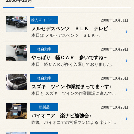
2008年10月
輸入車（ドイツ車）の作業
2008年10月31日
メルセデスベンツ ＳＬＫ テレビキット取り付け
本日は メルセデスベンツ ＳＬＫへ
軽自動車
2008年10月29日
やっぱり 軽ＣＡＲ 多いですね～
本日 軽ＣＡＲが多く入庫しておりました。
軽自動車
2008年10月26日
スズキ ツイン 作業始まってま～す♪
本日も スズキ ツインの作業順調に進んで...
新製品
2008年10月23日
パイオニア 楽ナビ勉強会♪
昨晩 パイオニアの営業マンによる 楽ナビ勉強会♪を開いていただきま...