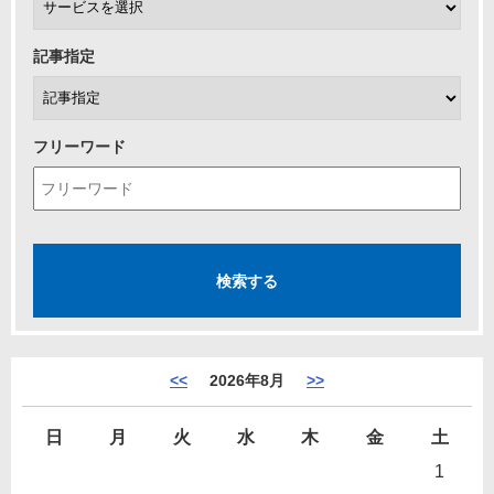
記事指定
フリーワード
<<
2026年8月
>>
日
月
火
水
木
金
土
1