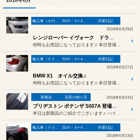
2018年6月
輸入車（その他）の作業
SUV・４×４（オフロード）
作業日記
2018年6月29日
レンジローバー イヴォーク ドライブレコーダー 取り付け♫
何時もお世話になっております♫ 本日登場のオーナーさまは…
輸入車（ドイツ車）の作業
SUV・４×４（オフロード）
作業日記
2018年6月27日
BMW X1 オイル交換♫
何時もお世話になっております♫ 本日登場のオーナーさまは…
新製品
店長の独り言
2018年6月24日
ブリヂストン ポテンザ S007A 登場です!!
本日は新製品のご紹介でございます♫ ハイパフォーマンスカー向けで
輸入車（ドイツ車）の作業
SUV・４×４（オフロード）
作業日記
2018年6月23日