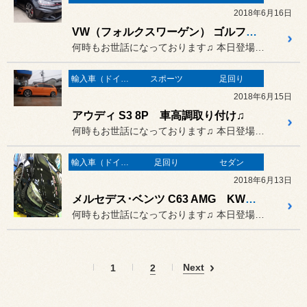
2018年6月16日
VW（フォルクスワーゲン） ゴルフGTI クラブスポーツ レースチップ取り付け♫
何時もお世話になっております♫ 本日登場のオーナーさまは…
輸入車（ドイツ車）の作業
スポーツ
足回り
2018年6月15日
アウディ S3 8P 車高調取り付け♫
何時もお世話になっております♫ 本日登場のオーナーさまは…
輸入車（ドイツ車）の作業
足回り
セダン
2018年6月13日
メルセデス･ベンツ C63 AMG KW車高調ver3 車高調整^^
何時もお世話になっております♫ 本日登場のオーナーさまは…
Next
1
2