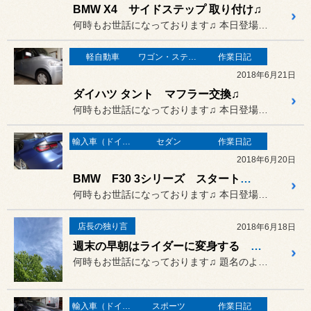
BMW X4 サイドステップ 取り付け♫
何時もお世話になっております♫ 本日登場のオーナーさまは…
軽自動車
ワゴン・ステーションワゴン
作業日記
2018年6月21日
ダイハツ タント マフラー交換♫
何時もお世話になっております♫ 本日登場のオーナーさまは…
輸入車（ドイツ車）の作業
セダン
作業日記
2018年6月20日
BMW F30 3シリーズ スタートボタン 交換
何時もお世話になっております♫ 本日登場のオーナーさまは…
店長の独り言
2018年6月18日
週末の早朝はライダーに変身する 店長 石橋安弘です♫
何時もお世話になっております♫ 題名のように
輸入車（ドイツ車）の作業
スポーツ
作業日記