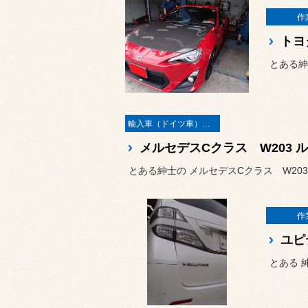
作
トヨ
とある紳
輸入車（ドイツ車）の作業
メルセデスCクラス W203
とある紳士の メルセデスCクラス W203
作
ユピ
とある 