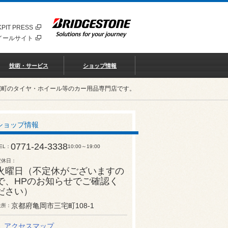
PIT PRESS
イールサイト
技術・サービス
ショップ情報
宅町のタイヤ・ホイール等のカー用品専門店です。
ショップ情報
0771-24-3338
EL
10:00～19:00
定休日
火曜日（不定休がございますの
で、HPのお知らせでご確認く
ださい）
京都府亀岡市三宅町108-1
住所
アクセスマップ