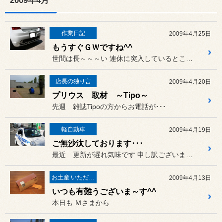
2009年4月
作業日記
2009年4月25日
もうすぐＧＷですね^^
世間は長～～～い 連休に突入しているところもあると...
店長の独り言
2009年4月20日
プリウス 取材 ～Tipo～
先週 雑誌Tipoの方からお電話が･･･
軽自動車
2009年4月19日
ご無沙汰しております･･･
最近 更新が遅れ気味です 申し訳ございません･･･(Ｔ＿Ｔ）
お土産 いただきました♪
2009年4月13日
いつも有難うございま～す^^
本日も Ｍさまから