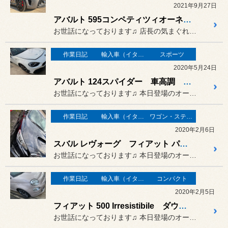
2021年9月27日
アバルト 595コンペティツィオーネ ショックアブソーバー 交換
お世話になっております♫ 店長の気まぐれすぎる日記でござい...
作業日記
輸入車（イタリア車）の作業
スポーツ
2020年5月24日
アバルト 124スパイダー 車高調 ドラレコ スタビライザー などなど
お世話になっております♫ 本日登場のオーナーさまは…
作業日記
輸入車（イタリア車）の作業
ワゴン・ステーションワゴン
2020年2月6日
スバル レヴォーグ フィアット パンダ ナビ、バックカメラ取付け♫
お世話になっております♫ 本日登場のオーナーさまは…
作業日記
輸入車（イタリア車）の作業
コンパクト
2020年2月5日
フィアット 500 Irresistibile ダウンスプリング フィルム コーティング
お世話になっております♫ 本日登場のオーナーさまは…