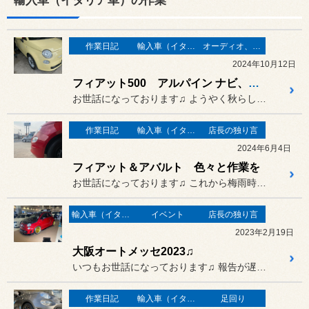
輸入車（イタリア車）の作業
作業日記
輸入車（イタリア車）の作業
オーディオ、カーナビ、モニター の取り付け
2024年10月12日
フィアット500 アルパイン ナビ、カメラ、ドライブレコーダー 取付
お世話になっております♫ ようやく秋らしくなってきましたが
作業日記
輸入車（イタリア車）の作業
店長の独り言
2024年6月4日
フィアット＆アバルト 色々と作業を
お世話になっております♫ これから梅雨時期となりますので
輸入車（イタリア車）の作業
イベント
店長の独り言
2023年2月19日
大阪オートメッセ2023♫
いつもお世話になっております♫ 報告が遅くなりましたが
作業日記
輸入車（イタリア車）の作業
足回り