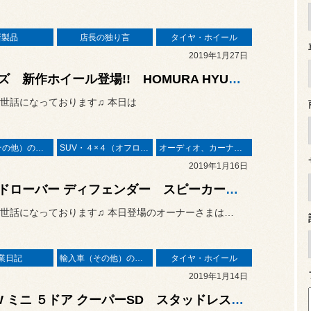
新製品
店長の独り言
タイヤ・ホイール
2019年1月27日
レイズ 新作ホイール登場!! HOMURA HYUGA HP10 NEW!!
世話になっております♫ 本日は
輸入車（その他）の作業
SUV・４×４（オフロード）
オーディオ、カーナビ、モニター の取り付け
2019年1月16日
ランドローバー ディフェンダー スピーカー、リヤモニター、DVDプレーヤー取り付け♫
世話になっております♫ 本日登場のオーナーさまは…
業日記
輸入車（その他）の作業
タイヤ・ホイール
2019年1月14日
BMW ミニ ５ドア クーパーSD スタッドレスタイヤ、ホイールセット装着♫