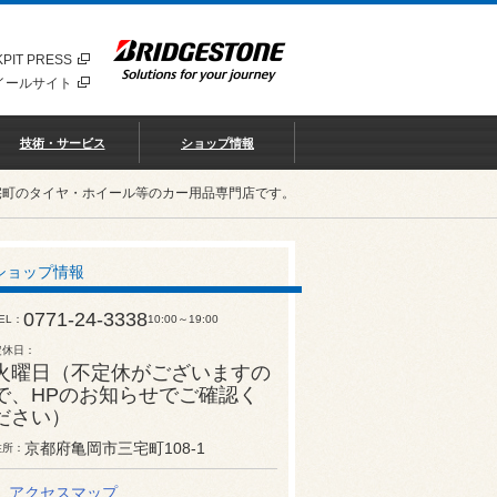
PIT PRESS
イールサイト
技術・サービス
ショップ情報
宅町のタイヤ・ホイール等のカー用品専門店です。
ショップ情報
0771-24-3338
EL
10:00～19:00
定休日
火曜日（不定休がございますの
で、HPのお知らせでご確認く
ださい）
京都府亀岡市三宅町108-1
住所
アクセスマップ