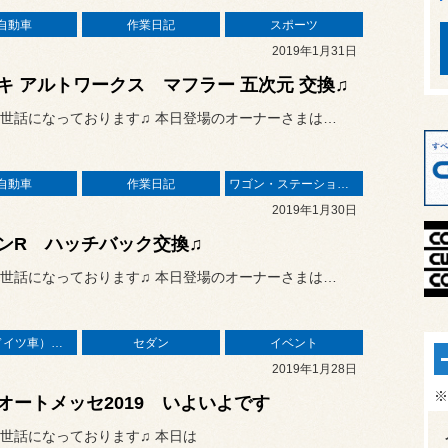
自動車
作業日記
スポーツ
2019年1月31日
キ アルトワークス マフラー 五次元 交換♫
世話になっております♫ 本日登場のオーナーさまは…
自動車
作業日記
ワゴン・ステーションワゴン
2019年1月30日
ンR ハッチバック交換♫
世話になっております♫ 本日登場のオーナーさまは…
輸入車（ドイツ車）の作業
セダン
イベント
2019年1月28日
※
オートメッセ2019 いよいよです
世話になっております♫ 本日は