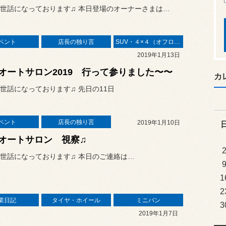
世話になっております♫ 本日登場のオーナーさまは…
ベント
店長の独り言
SUV・４×４（オフロード）
2019年1月13日
オートサロン2019 行って参りました〜〜
カ
世話になっております♫ 先日の11日
ベント
店長の独り言
2019年1月10日
オートサロン 視察♫
世話になっております♫ 本日のご連絡は…
1
2
業日記
タイヤ・ホイール
ミニバン
3
2019年1月7日