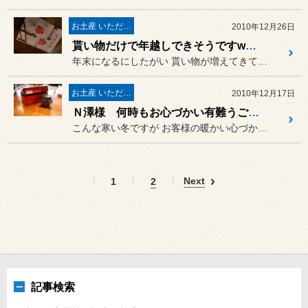
お土産 いただきました♪
2010年12月26日
貰い物だけで年越しできそうですwww
年末になるにしたがい 貰い物が増えてきております。
お土産 いただきました♪
2010年12月17日
Ｎ澤様 何時もお心づかい有難うございますッ!!
こんな寒い冬ですが お客様の暖かい心づかいに
Next
1
2
記事検索