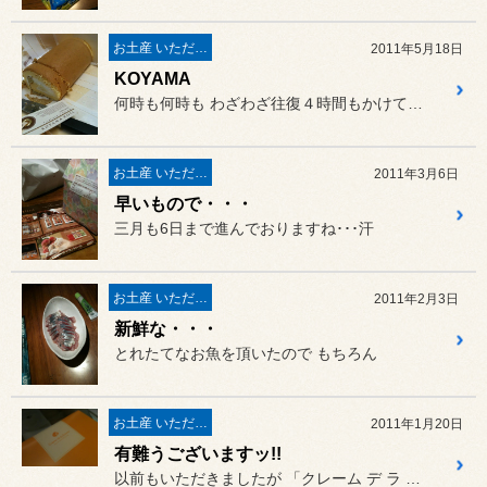
お土産 いただきました♪
2011年5月18日
KOYAMA
何時も何時も わざわざ往復４時間もかけて行って...
お土産 いただきました♪
2011年3月6日
早いもので・・・
三月も6日まで進んでおりますね･･･汗
お土産 いただきました♪
2011年2月3日
新鮮な・・・
とれたてなお魚を頂いたので もちろん
お土産 いただきました♪
2011年1月20日
有難うございますッ!!
以前もいただきましたが 「クレーム デ ラ クレーム」い...