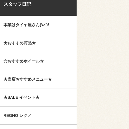
スタッフ日記
本業はタイヤ屋さん('ω')/
★おすすめ商品★
☆おすすめホイール☆
★当店おすすめメニュー★
★SALE イベント★
REGNO レグノ