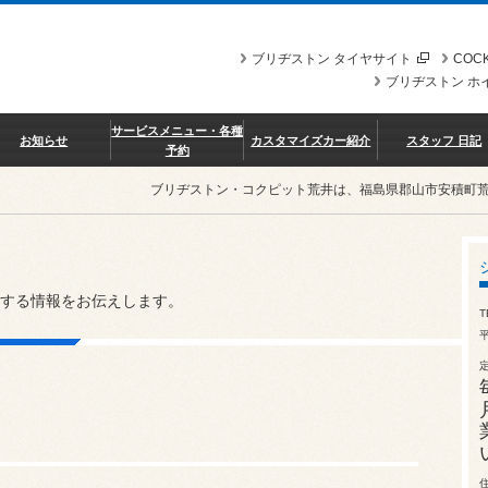
ブリヂストン タイヤサイト
COCK
ブリヂストン ホ
サービスメニュー・各種
お知らせ
カスタマイズカー紹介
スタッフ 日記
予約
ブリヂストン・コクピット荒井は、福島県郡山市安積町
する情報をお伝えします。
T
平