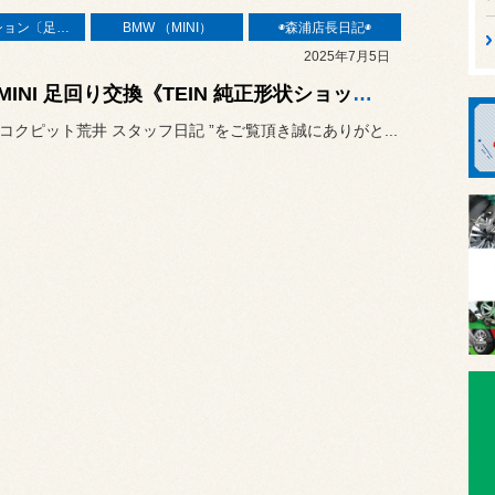
サスペンション〔足廻り〕
BMW （MINI）
◉森浦店長日記◉
2025年7月5日
F56 MINI 足回り交換《TEIN 純正形状ショックEnduraPro PLUS & H&R ダウンスプリング》
“ コクピット荒井 スタッフ日記 ”をご覧頂き誠にありがと...