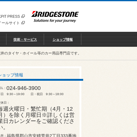
PIT PRESS
イールサイト
技術・サービス
ショップ情報
荒井のタイヤ・ホイール等のカー用品専門店です。
ショップ情報
024-946-3900
EL
日 9:30～19:00 日・祝日 9:30～18:00
定休日
毎週火曜日・繁忙期（4月・12
月）を除く月曜日※詳しくは営
業日カレンダーをご確認くださ
い。
福島県郡山市安積荒井2丁目333番地
住所