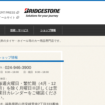
PIT PRESS
イールサイト
技術・サービス
ショップ情報
荒井のタイヤ・ホイール等のカー用品専門店です。
ショップ情報
024-946-3900
EL
日 9:30～19:00 日・祝日 9:30～18:00
定休日
毎週火曜日・繁忙期（4月・12
月）を除く月曜日※詳しくは営
業日カレンダーをご確認くださ
い。
福島県郡山市安積荒井2丁目333番地
住所