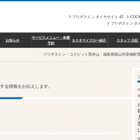
ブリヂストン タイヤサイト
COCK
ブリヂストン ホ
サービスメニュー・各種
お知らせ
カスタマイズカー紹介
スタッフ 日記
予約
ブリヂストン・コクピット荒井は、福島県郡山市安積町
する情報をお伝えします。
T
平