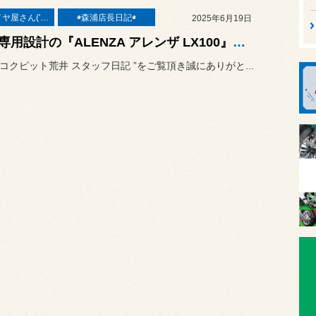
本業はタイヤ屋さん('ω')/
◉森浦店長日記◉
2025年6月19日
SUV専用設計の『ALENZA アレンザ LX100』が人気です(・ω<)/ CX-5・アウトバック・レクサスRX500h・クラウンクロスオーバーのタイヤ交換事例をご紹介です♡
“ コクピット荒井 スタッフ日記 ”をご覧頂き誠にありがと...