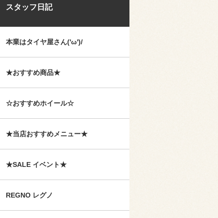
スタッフ日記
本業はタイヤ屋さん('ω')/
★おすすめ商品★
☆おすすめホイール☆
★当店おすすめメニュー★
★SALE イベント★
REGNO レグノ