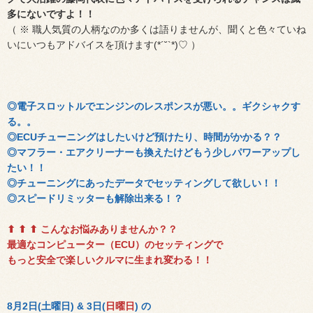
多にないですよ！！
（ ※ 職人気質の人柄なのか多くは語りませんが、聞くと色々ていね
いにいつもアドバイスを頂けます(*´˘`*)♡ ）
◎電子スロットルでエンジンのレスポンスが悪い。。ギクシャクす
る。。
◎ECUチューニングはしたいけど預けたり、時間がかかる？？
◎マフラー・エアクリーナーも換えたけどもう少しパワーアップし
たい！！
◎チューニングにあったデータでセッティングして欲しい！！
◎スピードリミッターも解除出来る！？
⬆︎ ⬆︎ ⬆︎ こんなお悩みありませんか？？
最適なコンピューター（ECU）のセッティングで
もっと安全で楽しいクルマに生まれ変わる！！
8月2日(土曜日) & 3日(
日曜日
) の