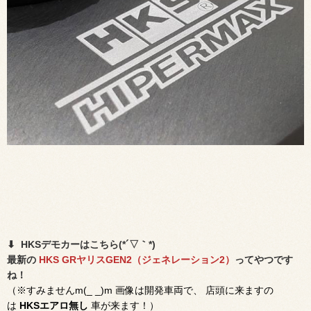
⬇︎ HKSデモカーはこちら(*´▽｀*)
最新の
HKS
GRヤリスGEN2（ジェネレーション2）
ってやつです
ね！
（※すみませんm(_ _)m 画像は開発車両で、 店頭に来ますの
は
HKSエアロ無し
車が来ます！）