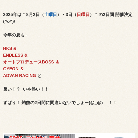
2025年は “ 8月2日（
土曜日
）・3日（
日曜日
） ” の2日間 開催決定
(^o^)/
今年の夏も..
HKS &
ENDLESS &
オートプロデュースBOSS ＆
GYEON ＆
ADVAN RACING
と
暑い！？ いや熱い！！
ずばり！ 灼熱の2日間に間違いないでしょー(@_@)ゝ
！！