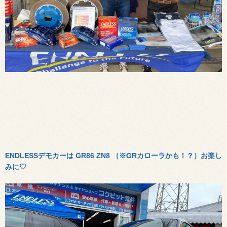
ENDLESSデモカーは GR86 ZN8 （※GRカローラかも！？）お楽し
みに
♡