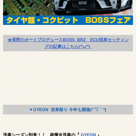
★長野のオートプロデュースBOSS BRZ ECU現車セッティン
グの記事はこちら(*'ω'*)
◉ GYEON 洗車祭り 今年も開催(*´▽｀*)
洗車シーズン到来！！ 超撥水洗車の『
GYEON
』