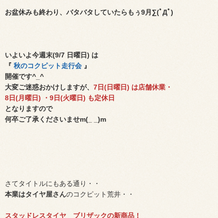
お盆休みも終わり、バタバタしていたらもぅ9月∑(ﾟДﾟ)
いよいよ今週末(9/7 日曜日) は
『
秋のコクピット走行会
』
開催です^_^
大変ご迷惑おかけしますが、
7日(日曜日) は店舗休業・
8日(月曜日) ・9日(火曜日) も定休日
となりますので
何卒ご了承くださいませm(_ _)m
さてタイトルにもある通り・・
本業はタイヤ屋さん
のコクピット荒井・・
スタッドレスタイヤ ブリザックの新商品！