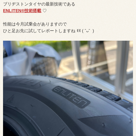
ブリヂストンタイヤの最新技術である
ENLITEN®︎技術搭載
♡
性能は今月試乗会がありますので
ひと足お先に試してレポートしますね ꉂꉂ ( ˆᴗˆ )