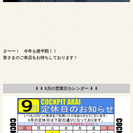
さ〜〜！ 今年も後半戦！！
皆さまのご来店をお待ちしております！
⬇︎ ⬇︎ 9月の営業日カレンダー ⬇︎ ⬇︎