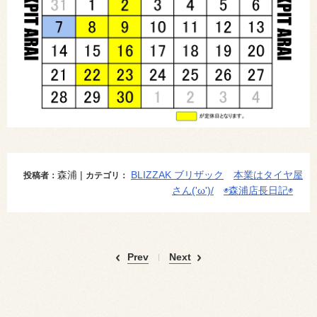
森浦 |
BLIZZAK ブリザック
本業はタイヤ屋
投稿者：
カテゴリ：
さん('ω')/
◉森浦店長日記◉
Prev
Next