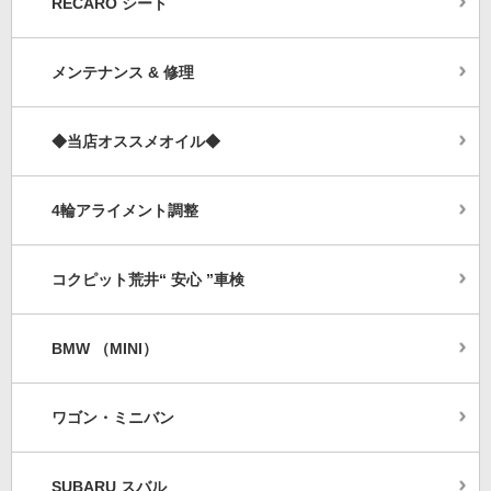
RECARO シート
メンテナンス & 修理
◆当店オススメオイル◆
4輪アライメント調整
コクピット荒井“ 安心 ”車検
BMW （MINI）
ワゴン・ミニバン
SUBARU スバル