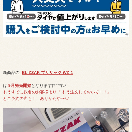
新商品の
BLIZZAK ブリザック WZ-1
は
9月発売開始
となります(*´˘`*)♡
もうすでに数名のお客様より『 もう注文しておいて！！』
とご予約の声も！ ありがたや〜♡