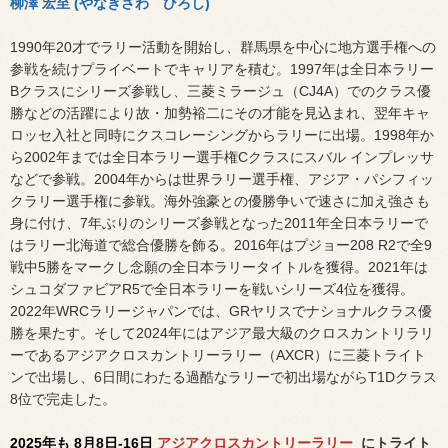
柳澤 宏至 (やなぎさわ ひろし)
1990年20才でラリー活動を開始し、群馬県を中心に地方選手権への
参戦を続けプライベートでキャリアを積む。1997年は全日本ラリー
Bクラスにシリーズ参戦し、三菱ミラージュ（CJ4A）でのクラス優
勝などの活躍により故・加勢裕二にその才能を見込まれ、翌年キャ
ロッセ入社と同時にクスコレーシングからラリーに出場。1998年か
ら2002年までは全日本ラリー選手権Cクラスにスバル インプレッサ
などで参戦。2004年からは世界ラリー選手権、アジア・パシフィッ
クラリー選手権に参戦。海外強豪との優勝争いで速さに加え強さも
身に付け、7年ぶりのシリーズ参戦となった2011年全日本ラリーで
はラリー北海道で総合優勝を飾る。2016年はプジョー208 R2で全9
戦中5勝をマークし念願の全日本ラリータイトルを獲得。2021年は
シュコダファビアR5で全日本ラリーを戦いシリーズ4位を獲得。
2022年WRCラリージャパンでは、GRヤリスでナショナルクラス優
勝を果たす。そして2024年にはアジア最大級のクロスカントリラリ
ーであるアジアクロスカントリーラリー（AXCR）に三菱トライト
ンで出場し、6日間にわたる過酷なラリーで初出場ながらT1Dクラス
8位で完走した。
2025年も 8月8日-16日
アジアクロスカントリーラリー
にトライト