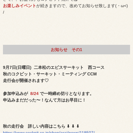
お楽しみイベント
が続きますので、改めてお知らせ致します(・ω<)
/
お知らせ その1
9月7日(日曜日) 二本松のエビスサーキット 西コース
秋のコクピット・サーキット・ミーティング CCM
走行会が開催されます♡
参加申込みが
8/24
で一時締め切りとなります。
申込みまだだった〜！なんて方はお早目に！
秋の走行会 詳しい内容はこちら ⬇︎ ⬇︎ ⬇︎
https://www.cockpit.co.jp/shop/arai/news/118507/