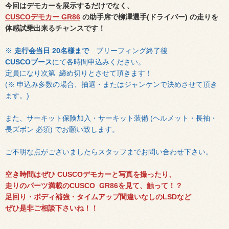
今回はデモカーを展示するだけでなく、
CUSCOデモカー GR86
の助手席で柳澤選手(ドライバー) の
走りを
体感試乗出来るチャンスです！
※
走行会当日
20名様まで
ブリーフィング終了後
CUSCOブース
にて各時間申込みください。
定員になり次第 締め切りとさせて頂きます！
(※ 申込み多数の場合、抽選・またはジャンケンで決めさせて頂き
ます。)
また、サーキット保険加入・サーキット装備 (ヘルメット・長袖・
長ズボン 必須) でお願い致します。
ご不明な点がございましたらスタッフまでお問い合わせ下さい。
空き時間はぜひ CUSCOデモカーと写真を撮ったり、
走りのパーツ満載のCUSCO GR86を見て、触って！？
足回り・ボディ補強・タイムアップ間違いなしのLSDなど
ぜひ是非ご相談下さいね！！