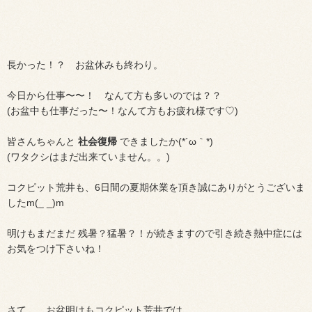
長かった！？ お盆休みも終わり。
今日から仕事〜〜！ なんて方も多いのでは？？
(お盆中も仕事だった〜！なんて方もお疲れ様です♡)
皆さんちゃんと
社会復帰
できましたか(*´ω｀*)
(ワタクシはまだ出来ていません。。)
コクピット荒井も、6日間の夏期休業を頂き誠にありがとうございま
したm(_ _)m
明けもまだまだ 残暑？猛暑？！が続きますので引き続き熱中症には
お気をつけ下さいね！
さて、、お盆明けもコクピット荒井では