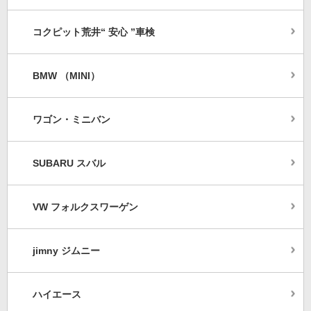
コクピット荒井“ 安心 ”車検
BMW （MINI）
ワゴン・ミニバン
SUBARU スバル
VW フォルクスワーゲン
jimny ジムニー
ハイエース