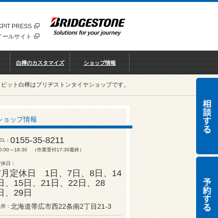
PIT PRESS
イールサイト
白樺のカスタマイズ
ショップ情報
クピット白樺はブリヂストンタイヤショップです。
ショップ情報
0155-35-8211
EL
0:00～18:30 （作業受付17:30最終）
定休日
7月定休日 1日、7日、8日、14
日、15日、21日、22日、28
日、29日
北海道帯広市西22条南2丁目21-3
住所