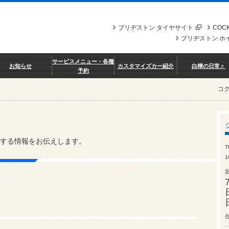
ブリヂストン タイヤサイト
COCK
ブリヂストン ホ
サービスメニュー・各種
お知らせ
カスタマイズカー紹介
白樺の日常♬
予約
コ
する情報をお伝えします。
T
1