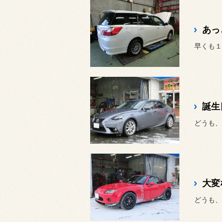
あっ
誕生
どうも、
大変
どうも、