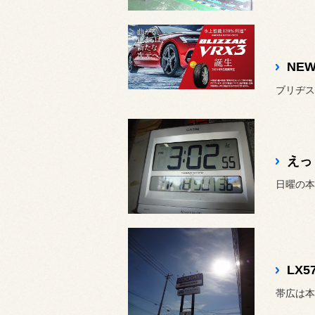
NE
ブリヂス
えっ
日曜の本日
LX
帯広は本日