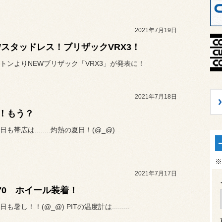
2021年7月19日
Wスタッドレス！ブリザックVRX3！
トンよりNEWブリザック「VRX3」が発表に！
2021年7月18日
！もう？
も帯広は........灼熱の夏日！(@_@)
※
2021年7月17日
570 ホイール装着！
も暑し！！(@_@) PITの温度計は.........