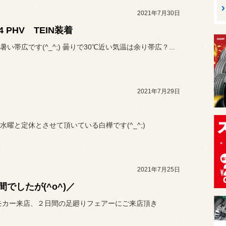
2021年7月30日
4 PHV TEIN装着
い帯広です(^_^;) 曇りで30℃近い気温は余り帯広？...
2021年7月29日
？
水曜と定休とさせて頂いている白樺です(^_^;)
2021年7月25日
間でしたが(^o^)／
デモカー来店、２日間の足廻りフェアーにご来店頂き