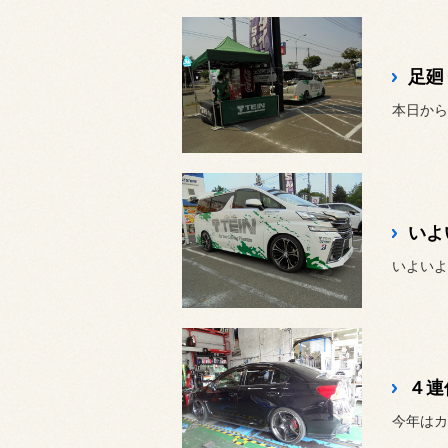
足廻
４連休
今年はカ