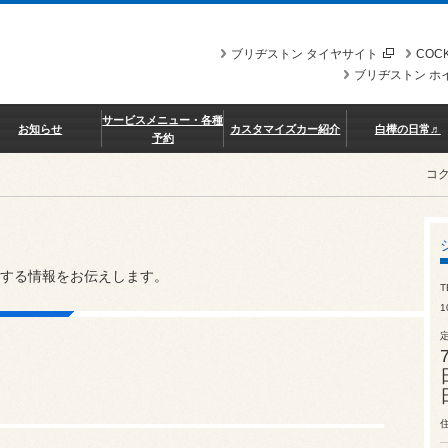
ブリヂストン タイヤサイト
COCK
ブリヂストン ホ
サービスメニュー・各種
お知らせ
カスタマイズカー紹介
白樺の日常♬
予約
コ
する情報をお伝えします。
T
1