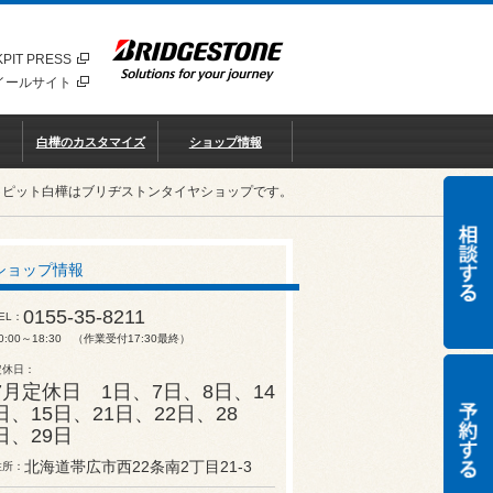
PIT PRESS
イールサイト
白樺のカスタマイズ
ショップ情報
クピット白樺はブリヂストンタイヤショップです。
ショップ情報
0155-35-8211
EL
0:00～18:30 （作業受付17:30最終）
定休日
7月定休日 1日、7日、8日、14
日、15日、21日、22日、28
日、29日
北海道帯広市西22条南2丁目21-3
住所