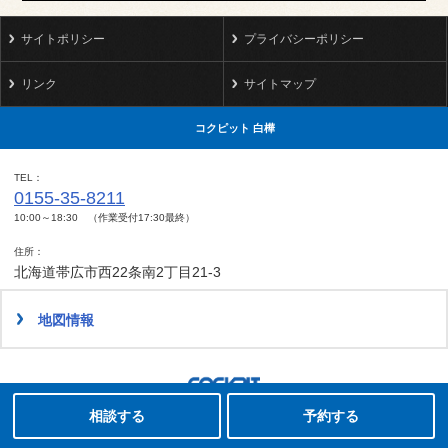
サイトポリシー
プライバシーポリシー
リンク
サイトマップ
コクピット 白樺
TEL
0155-35-8211
10:00～18:30 （作業受付17:30最終）
住所
北海道帯広市西22条南2丁目21-3
地図情報
タイヤ点検・安全点検/タイヤ履き替え/オイル交換/その他ピット作業の予約
クローク契約会員専用タイヤ履き替え※タイヤ履き替えを希望のクローク契約会員の方はこちらを選択ください
本日のタイヤ履き替え順番待ち予約 ※クローク契約会員の方はご利用いただけません
Copyright(C)2008-2022 COCKPIT SHIRAKABA.All rights reserved.
相談する
予約する