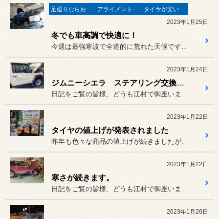
足廻りならお任せ♬
アライメントで走りが変わる♬
タイヤが安い(^^♪
2023年1月25日
冬でも車高調で快適に！
今週は最強寒波で全道的に荒れた天候ですね(>_<)
2023年1月24日
ジムニーシエラ ステアリング交換です。
日記をご覧の皆様、どうも江村で御座いますm(__)m
2023年1月22日
タイヤの値上げが発表されました
昨年も色々な商品の値上げが続きましたが、
2023年1月22日
寒さが続きます。
日記をご覧の皆様、どうも江村で御座いますm(__)m
2023年1月20日