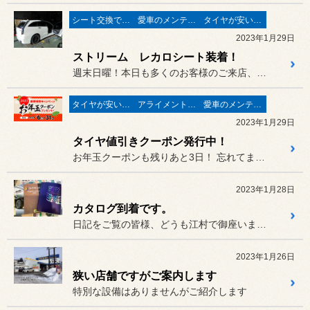
シート交換で快適♪
愛車のメンテナンスはプロに♬
タイヤが安い(^^♪
2023年1月29日
ストリーム レカロシート装着！
週末日曜！本日も多くのお客様のご来店、誠にありがとうございます(^...
タイヤが安い(^^♪
アライメントで走りが変わる♬
愛車のメンテナンスはプロに♬
2023年1月29日
タイヤ値引きクーポン発行中！
お年玉クーポンも残りあと3日！ 忘れてませんか？クーポン期間は1...
2023年1月28日
カタログ到着です。
日記をご覧の皆様、どうも江村で御座いますm(__)m。
2023年1月26日
狭い店舗ですがご案内します
特別な設備はありませんがご紹介します