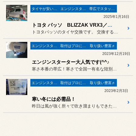
タイヤが安い(^^♪
エンジンスターターでポカポカ
帯広でスタッドレスタイヤ
2025年1月16日
トヨタ パッソ BLIZZAK VRX3／スズキ エブリイ エンジンスターター取付
トヨタパッソのタイヤ交換です。 交換するタイヤは勿論、BLIZZ...
エンジンスターターでポカポカ
取付はプロにお任せ♪
取り扱い豊富♬
2023年12月19日
エンジンスターター大人気です(^^♪
寒さ本番の帯広！寒さで全国一有名な陸別町はｰ20℃と、十勝は冬本番...
エンジンスターターでポカポカ
取付はプロにお任せ♪
取り扱い豊富♬
2023年2月3日
寒い冬には必需品！
昨日は風が強く所々で吹き溜まりもできた帯広です(>_<)