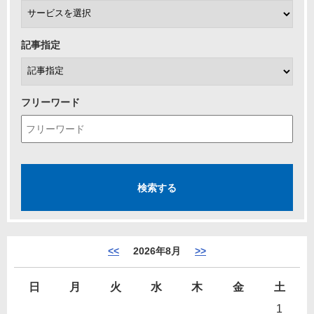
記事指定
フリーワード
<<
2026年8月
>>
日
月
火
水
木
金
土
1