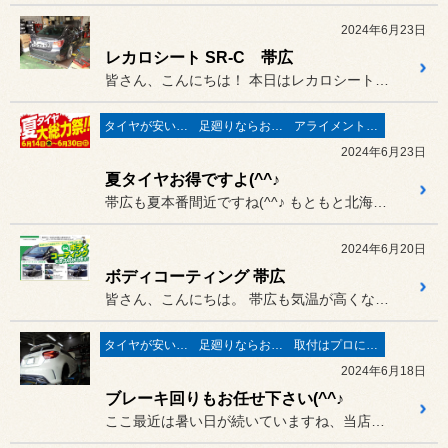
2024年6月23日
レカロシート SR-C 帯広
皆さん、こんにちは！ 本日はレカロシートの取付けでござ...
タイヤが安い(^^♪
足廻りならお任せ♬
アライメントで走りが変わる♬
2024年6月23日
夏タイヤお得ですよ(^^♪
帯広も夏本番間近ですね(^^♪ もともと北海道には梅雨時期と言う...
2024年6月20日
ボディコーティング 帯広
皆さん、こんにちは。 帯広も気温が高くなってきましたね～
タイヤが安い(^^♪
足廻りならお任せ♬
取付はプロにお任せ♪
2024年6月18日
ブレーキ回りもお任せ下さい(^^♪
ここ最近は暑い日が続いていますね、当店店長＆江村さんは休日は川へ洗...