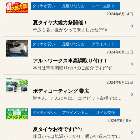
タイヤが安い(^^♪
足廻りならお任せ♬
シート交換で快適♪
2024年6月14日
夏タイヤ大総力祭開催！
帯広も暑い夏がやって来ましたね(^^)/
タイヤが安い(^^♪
足廻りならお任せ♬
アライメントで走りが変わる♬
2024年6月12日
アルトワークス車高調取り付け！
本日は車高調取り付けのご紹介です(^^)/
2024年6月11日
ボディコーティング 帯広
皆さん、こんにちは。 コクピット白樺ではボディコーティ...
タイヤが安い(^^♪
アライメントで走りが変わる♬
オイル交換
2024年6月8日
夏タイヤお得です(^^♪
昨日からは気温が上がり、暖かい週末です(^^♪