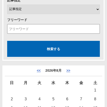
記事指定
フリーワード
<<
2026年8月
>>
日
月
火
水
木
金
土
1
2
3
4
5
6
7
8