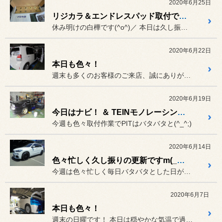
2020年6月25日
リジカラ＆エンドレスパッド取付です！
休み明けの白樺です(^o^)／ 本日は久し振りにリジカラの取付で...
2020年6月22日
本日も色々！
週末も多くのお客様のご来店、誠にありがとう御座いますm(__)m
2020年6月19日
今日はナビ！ ＆ TEINモノレーシング取付
今週も色々取付作業でPITはバタバタと(^_^;)
2020年6月14日
色々忙しく久し振りの更新ですm(__)m
今週は色々忙しく毎日バタバタとした日が続いて.........(^...
2020年6月7日
本日も色々！
週末の日曜です！ 本日は穏やかな気温で過しやすい１...