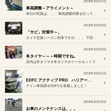
2016年10月27日
車高調整～アライメント～
本日の写真は。。。 車高調整作業を行っている石川スタ...
2016年10月23日
「サビ」対策中～。
タイヤ交換シーズン到来ですが。。。 下回り防錆作業も受付しております。
2016年10月22日
冬タイヤ～～～時期ですね。
店内は冬タイヤ＆冬タイヤホイールセットで
2016年10月21日
EDFC アクティブ PRO ハリアー ！！
テイン車高調＆EDFCを装着しました！
2016年10月18日
お車のメンテナンスは。。。